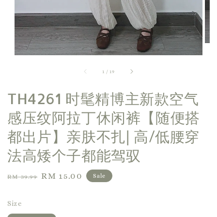
1
/
19
TH4261 时髦精博主新款空气
感压纹阿拉丁休闲裤【随便搭
都出片】亲肤不扎| 高/低腰穿
法高矮个子都能驾驭
Regular
Sale
RM 15.00
Sale
RM 39.99
price
price
Size