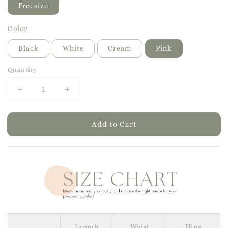
Freesize
Color
Black
White
Cream
Pink
Quantity
Add to Cart
Length
Waist
Hips