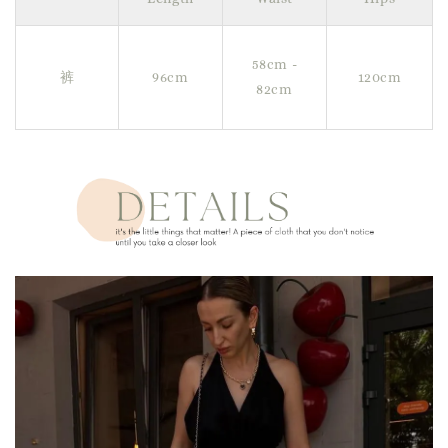
58cm -
裤
96cm
120cm
82cm