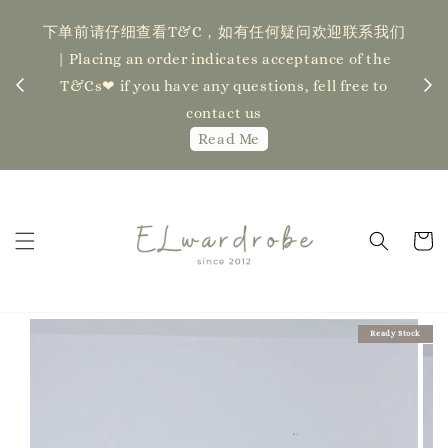
如需
系我们
单选
记得锁定IG STORY，第一时间获得剧透/推荐款&最
 the
单| Pl
新更新通知 | Stay tune to our IG story for first-
 to
Fo
hand updates ❤❤❤❤IG : elwardrobe_melaka
Ord
Ready Stock